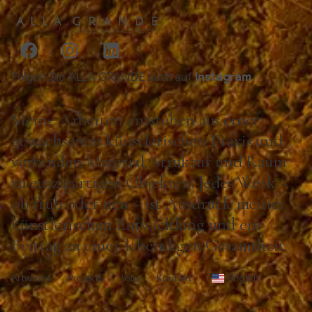
Folgen Sie ALLA GRANDE auch auf
Instagram
Meine Arbeiten entstehen aus einer
gewachsenen künstlerischen Praxis und
verbinden Material, Struktur und Raum
zu einzigartigen Objekten. Jedes Werk –
ob früh oder neu – ist Ausdruck meiner
künstlerischen Entwicklung und ein
Beitrag zu einer lebendigen Gesamtheit.
Artworks
Projekte
Vita
Kontakt
English