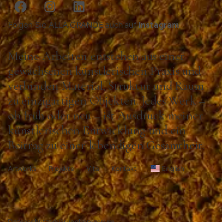
Folgen Sie ALLA GRANDE auch auf
Instagram
Meine Arbeiten entstehen aus einer
gewachsenen künstlerischen Praxis und
verbinden Material, Struktur und Raum
zu einzigartigen Objekten. Jedes Werk –
ob früh oder neu – ist Ausdruck meiner
künstlerischen Entwicklung und ein
Beitrag zu einer lebendigen Gesamtheit.
Artworks
Projekte
Vita
Kontakt
English
Datenschutzerklärung
Impressum